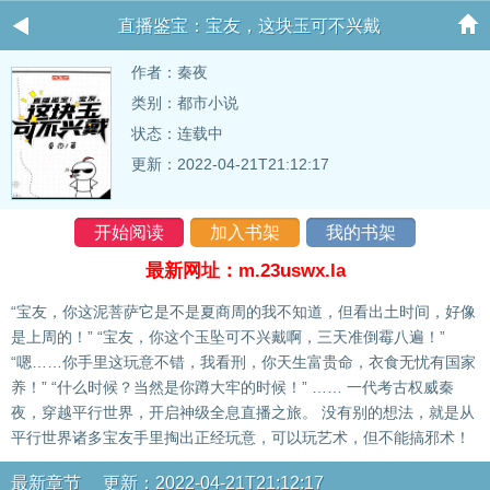
直播鉴宝：宝友，这块玉可不兴戴
作者：
秦夜
类别：都市小说
状态：连载中
更新：2022-04-21T21:12:17
开始阅读
加入书架
我的书架
最新网址：m.23uswx.la
“宝友，你这泥菩萨它是不是夏商周的我不知道，但看出土时间，好像
是上周的！” “宝友，你这个玉坠可不兴戴啊，三天准倒霉八遍！”
“嗯……你手里这玩意不错，我看刑，你天生富贵命，衣食无忧有国家
养！” “什么时候？当然是你蹲大牢的时候！” …… 一代考古权威秦
夜，穿越平行世界，开启神级全息直播之旅。 没有别的想法，就是从
平行世界诸多宝友手里掏出正经玩意，可以玩艺术，但不能搞邪术！
最新章节 更新：2022-04-21T21:12:17