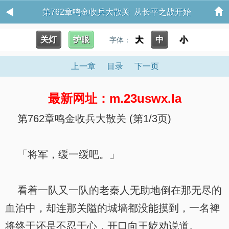
第762章鸣金收兵大散关 从长平之战开始
关灯
护眼
大
中
小
字体：
上一章
目录
下一页
最新网址：m.23uswx.la
第762章鸣金收兵大散关 (第1/3页)
「将军，缓一缓吧。」
看着一队又一队的老秦人无助地倒在那无尽的
血泊中，却连那关隘的城墙都没能摸到，一名裨
将终于还是不忍于心，开口向王龁劝说道。