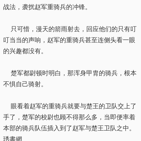
战法，袭扰赵军重骑兵的冲锋。
只可惜，漫天的箭雨射去，回应他们的只有叮
叮当当的声响，赵军的重骑兵甚至连侧头看一眼
的兴趣都没有。
楚军都尉顿时明白，那浑身甲胄的骑兵，根本
不惧自己骑射。
眼看着赵军的重骑兵就要与楚王的卫队交上了
手了，楚军的校尉也顾不得那么多，当即便率着
本部的骑兵队伍插入到了赵军与楚王卫队之中。
琇書網