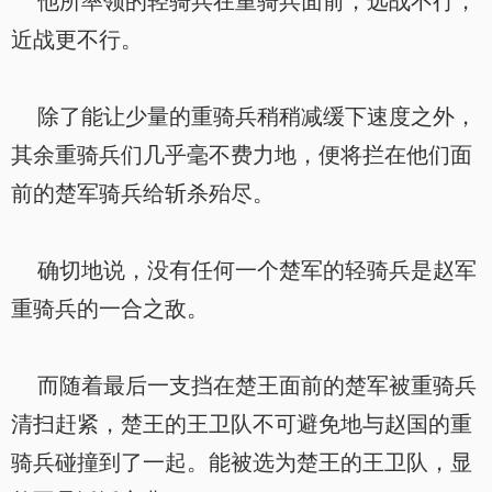
他所率领的轻骑兵在重骑兵面前，远战不行，
近战更不行。
除了能让少量的重骑兵稍稍减缓下速度之外，
其余重骑兵们几乎毫不费力地，便将拦在他们面
前的楚军骑兵给斩杀殆尽。
确切地说，没有任何一个楚军的轻骑兵是赵军
重骑兵的一合之敌。
而随着最后一支挡在楚王面前的楚军被重骑兵
清扫赶紧，楚王的王卫队不可避免地与赵国的重
骑兵碰撞到了一起。能被选为楚王的王卫队，显