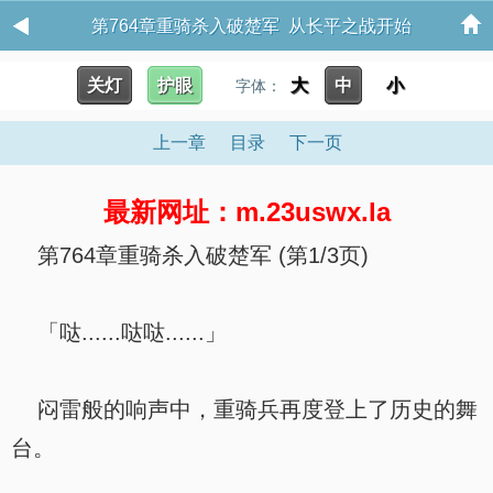
第764章重骑杀入破楚军 从长平之战开始
关灯
护眼
大
中
小
字体：
上一章
目录
下一页
最新网址：m.23uswx.la
第764章重骑杀入破楚军 (第1/3页)
「哒......哒哒......」
闷雷般的响声中，重骑兵再度登上了历史的舞
台。