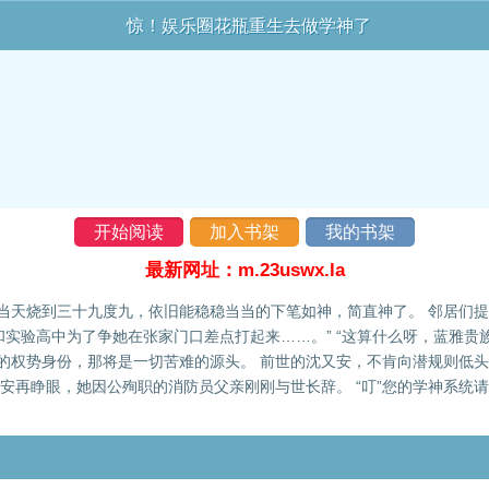
惊！娱乐圈花瓶重生去做学神了
开始阅读
加入书架
我的书架
最新网址：m.23uswx.la
当天烧到三十九度九，依旧能稳稳当当的下笔如神，简直神了。 邻居们
和实验高中为了争她在张家门口差点打起来……。” “这算什么呀，蓝雅贵
的权势身份，那将是一切苦难的源头。 前世的沈又安，不肯向潜规则低头
安再睁眼，她因公殉职的消防员父亲刚刚与世长辞。 “叮”您的学神系统