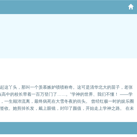
提起这丫头，那叫一个羡慕嫉妒啧啧称奇。这可是清华北大的苗子，老张
族高中的校长带着一百万登门了……。”学神的世界、我们不懂！ ——学
，一生颠沛流离，最终病死在大雪冬夜的街头。 曾经红极一时的娱乐圈
请签收。她剪掉长发，戴上眼镜，封印了颜值，开始走上学神之路。 在未