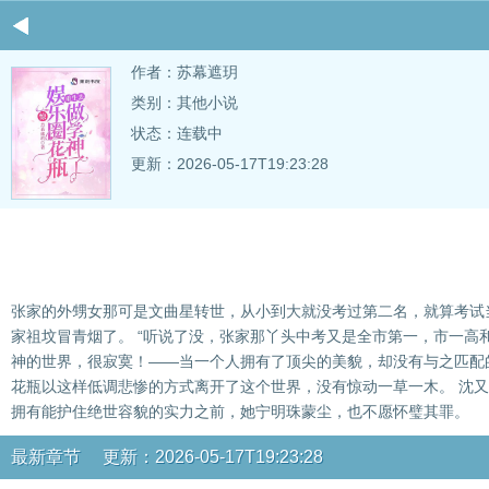
作者：
苏幕遮玥
类别：其他小说
状态：连载中
更新：2026-05-17T19:23:28
张家的外甥女那可是文曲星转世，从小到大就没考过第二名，就算考试
家祖坟冒青烟了。 “听说了没，张家那丫头中考又是全市第一，市一高
神的世界，很寂寞！——当一个人拥有了顶尖的美貌，却没有与之匹配
花瓶以这样低调悲惨的方式离开了这个世界，没有惊动一草一木。 沈又
拥有能护住绝世容貌的实力之前，她宁明珠蒙尘，也不愿怀璧其罪。
最新章节 更新：2026-05-17T19:23:28