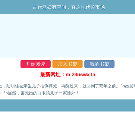
古代老妇有空间，直通现代菜市场
开始阅读
加入书架
我的书架
最新网址：m.23uswx.la
逃荒路上，陆明桂被亲生儿子推倒摔死，再醒过来，就回到了荒年之前。 \n
 \n当然，害死她的白眼狼儿子一家除外！