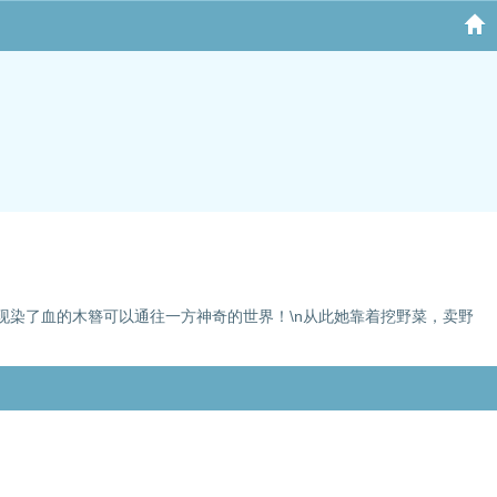
她发现染了血的木簪可以通往一方神奇的世界！\n从此她靠着挖野菜，卖野