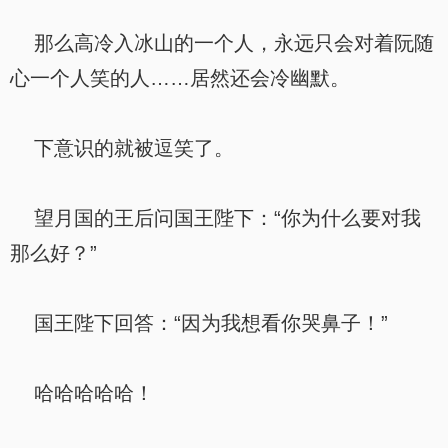
那么高冷入冰山的一个人，永远只会对着阮随
心一个人笑的人……居然还会冷幽默。
下意识的就被逗笑了。
望月国的王后问国王陛下：“你为什么要对我
那么好？”
国王陛下回答：“因为我想看你哭鼻子！”
哈哈哈哈哈！