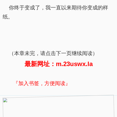
你终于变成了，我一直以来期待你变成的样
纸。
（本章未完，请点击下一页继续阅读）
最新网址：m.23uswx.la
『加入书签，方便阅读』