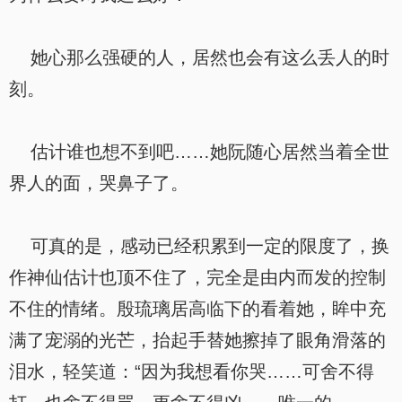
她心那么强硬的人，居然也会有这么丢人的时
刻。
估计谁也想不到吧……她阮随心居然当着全世
界人的面，哭鼻子了。
可真的是，感动已经积累到一定的限度了，换
作神仙估计也顶不住了，完全是由内而发的控制
不住的情绪。殷琉璃居高临下的看着她，眸中充
满了宠溺的光芒，抬起手替她擦掉了眼角滑落的
泪水，轻笑道：“因为我想看你哭……可舍不得