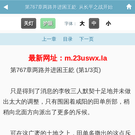
第767章两路并进困王龁 从长平之战开始
关灯
护眼
大
中
小
字体：
上一章
目录
下一页
最新网址：m.23uswx.la
第767章两路并进困王龁 (第1/3页)
只是得到了消息的李牧三人默契十足地并未做
出太大的调整，只有围困着咸阳的田单所部，稍
稍向北面方向派出了更多的斥候。
可在这广袤的土地之上，田单多撒出的这点斥