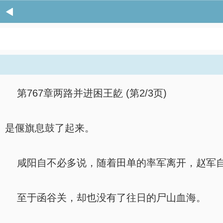
第767章两路并进困王龁 (第2/3页)
是偃旗息鼓了起来。
咸阳自不必多说，随着田单的率军离开，赵军自
至于函谷关，却也没有了往日的尸山血海。