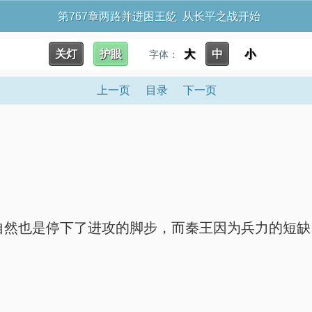
第767章两路并进困王龁 从长平之战开始
关灯
护眼
大
中
小
字体：
上一页
目录
下一页
然也是停下了进攻的脚步，而秦王因为兵力的短缺