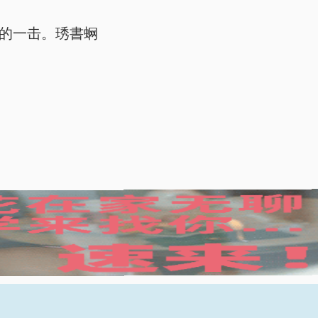
的一击。琇書蛧