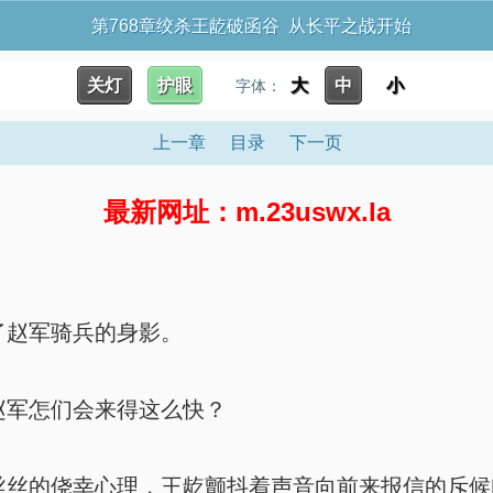
第768章绞杀王龁破函谷 从长平之战开始
关灯
护眼
大
中
小
字体：
上一章
目录
下一页
最新网址：m.23uswx.la
赵军骑兵的身影。
军怎们会来得这么快？
丝的侥幸心理，王龁颤抖着声音向前来报信的斥候