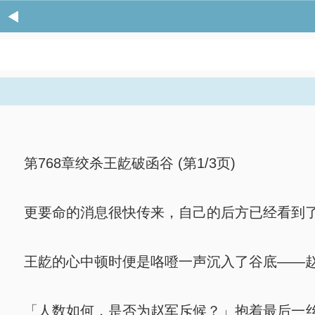
第768章绞杀王龁破函谷 (第1/3页)
更要命的消息很快传来，自己的后方已经看到了
王龁的心中顿时便是咯噔一声沉入了谷底——赵
「人数如何，是否为赵军斥候？」抱着最后一丝