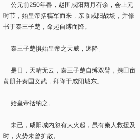
公元前250年春，赵围咸阳两月有余，会上元
时节，始皇帝括犒军而来，亲临咸阳战场，并修
书于秦王子楚，命起自缚而降。
秦王子楚惧始皇帝之天威，遂降。
是日，天晴无云，秦王子楚自缚双臂，携田亩
黄册并秦国文武，拜降于咸阳城东。
始皇帝括纳之。
未已，咸阳城内忽有大火起，虽有秦人救援及
时，火势未曾扩散。